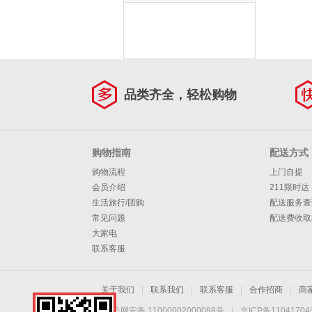
品类齐全，轻松购物
购物指南
配送方式
购物流程
上门自提
会员介绍
211限时达
生活旅行/团购
配送服务查
常见问题
配送费收取
大家电
联系客服
关于我们
|
联系我们
|
联系客服
|
合作招商
|
商
京公网安备 11000002000088号
|
京ICP备1104170