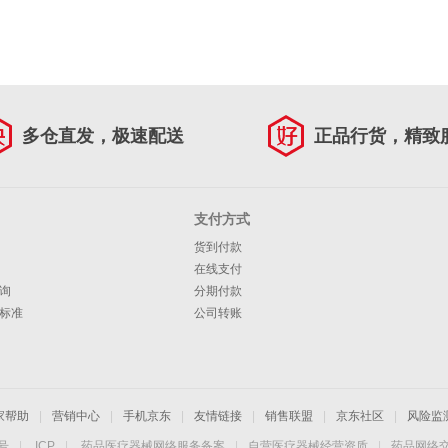
多仓直发，极速配送
正品行货，精致
支付方式
货到付款
在线支付
询
分期付款
标准
公司转账
家帮助
|
营销中心
|
手机京东
|
友情链接
|
销售联盟
|
京东社区
|
风险监
4号
|
ICP
|
药品医疗器械网络服务备案
|
自营医疗器械经营资质
|
药品网络