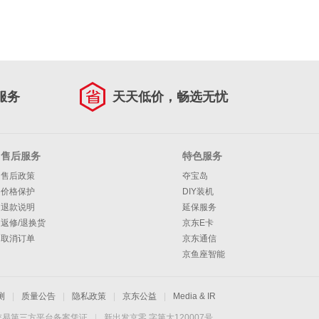
服务
天天低价，畅选无忧
售后服务
特色服务
售后政策
夺宝岛
价格保护
DIY装机
退款说明
延保服务
返修/退换货
京东E卡
取消订单
京东通信
京鱼座智能
测
|
质量公告
|
隐私政策
|
京东公益
|
Media & IR
交易第三方平台备案凭证
|
新出发京零 字第大120007号