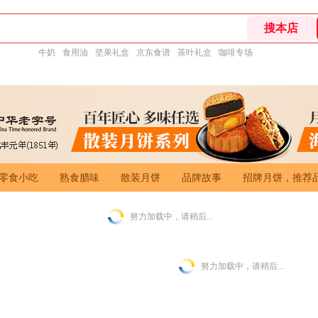
牛奶
食用油
坚果礼盒
京东食谱
茶叶礼盒
咖啡专场
零食小吃
熟食腊味
散装月饼
品牌故事
招牌月饼，推荐
努力加载中，请稍后...
努力加载中，请稍后...