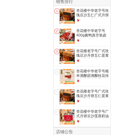
销售排行
杏花楼中华老字号玫
1
瑰豆沙五仁广式月饼
100g*10只装上海特
￥
产传统糕点心 【品
牌瑰宝】玫瑰豆沙
杏花楼中华老字号
2
100g*10
400g酱鸭真空装卤
鸭上海 特产烤鸭熟
￥
食酱卤肉开袋即食
杏花楼老字号广式玫
3
瑰豆沙月饼五仁蛋黄
肉松莲蓉火腿100g
￥
上海特产糕点心
【古法传承】五仁月
杏花楼中华老字号糯
4
饼100g*3
米酒酿甜酒酿桂花传
统酒曲酿造月子米酒
￥
醪糟 桂花酒酿
760g*2
杏花楼老字号广式玫
5
瑰豆沙月饼五仁蛋黄
肉松莲蓉火腿100g
￥
上海特产糕点心
【品牌瑰宝】玫瑰豆
杏花楼中华老字号广
6
沙100g*5
式月饼豆沙莲蓉奶油
椰蓉小月饼礼盒中秋
￥
送礼糕点心 【8饼5
味】金秋限定480g
店铺公告