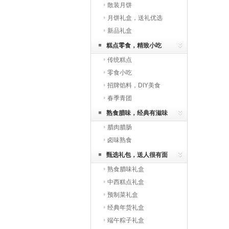
散装月饼
月饼礼盒，送礼优选
新品礼盒
糕点零食，精致小吃
传统糕点
零食小吃
招牌馅料，DIY美食
春季青团
熟食腊味，经典有滋味
腊肉腊肠
卤味熟食
甄选礼包，送人很有面
熟食腊味礼盒
中西糕点礼盒
预制菜礼盒
经典年货礼盒
端午粽子礼盒