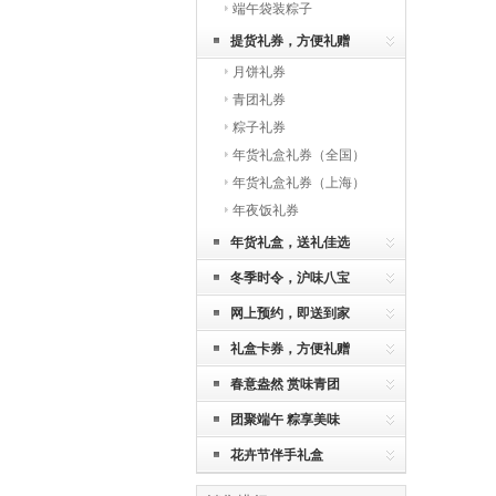
端午袋装粽子
提货礼券，方便礼赠
月饼礼券
青团礼券
粽子礼券
年货礼盒礼券（全国）
年货礼盒礼券（上海）
年夜饭礼券
年货礼盒，送礼佳选
冬季时令，沪味八宝
网上预约，即送到家
礼盒卡券，方便礼赠
春意盎然 赏味青团
团聚端午 粽享美味
花卉节伴手礼盒